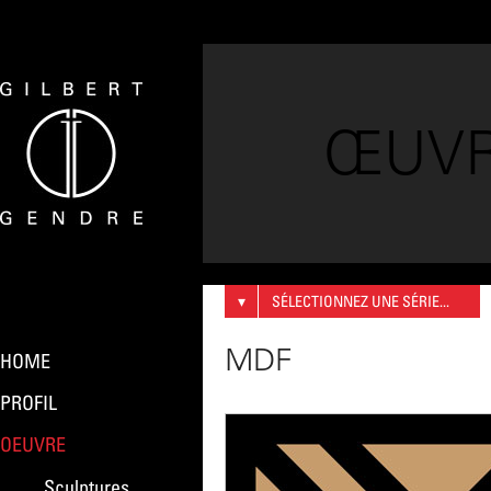
ŒUV
▾
SÉLECTIONNEZ UNE SÉRIE...
MDF
HOME
PROFIL
OEUVRE
Sculptures